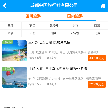
成都中国旅行社有限公司
四川旅游
国内旅游
三亚
丽江
黄果树
北京
西藏
拉萨
大理
阳朔
张家界
北海
三亚双飞五日游-隐居凤凰岛
参团游
天涯+蜈支洲岛+呀喏哒+南山+大东海+凤凰岭+奥特莱斯+兰花世界+免税，2晚明申锦江高尔夫2晚隐居海上270度海景
行程：5天 | 100%好评
¥
3150
元/起
【双飞团】三亚双飞五日游-醉爱亚龙湾
参团游
专门针对高端旅游人士设计的一款王牌线路，甄选海南醉美景点，每个景点保证充足的游览时间让您陶醉于美丽的三亚；精选各式醉精客房海景温泉花园完美结合让您每一晚都留下醉美回忆；品尝海南本土醉有特色的美食，来一次味蕾旅行……
行程：5天 | 100%好评
¥
2360
元/起