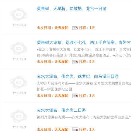
黄果树、天星桥、陡坡塘、龙宫一日游
出发日期：
天天发团
行程：
1
天
黄果树大瀑布、荔波小七孔、西江千户苗寨、青岩古
♦景点：黄果树大瀑布、荔波小七孔、西江千户苗寨、青岩古镇
住3晚商务四星酒店+升级1晚安顺温泉度假酒店。♦亮点：①坚决
出发日期：
天天发团
行程：
5
天
赤水大瀑布、佛光岩、侏罗纪、白马溪三日游
①神州丹霞瀑布奇观——赤水大瀑布 ②奇险大美的世界自然
护区—中国侏罗纪公园
出发日期：
天天发团
行程：
3
天
赤水大瀑布、佛光岩二日游
神州丹霞瀑布奇观——赤水大瀑布；奇险大美的世界自然遗
出发日期：
天天发团
行程：
2
天