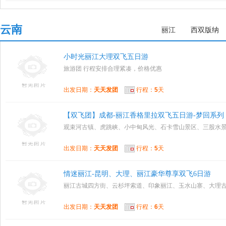
云南
丽江
西双版纳
小时光丽江大理双飞五日游
旅游团 行程安排合理紧凑，价格优惠
出发日期：
天天发团
行程：
5
天
【双飞团】成都-丽江香格里拉双飞五日游-梦回系列
观束河古镇、虎跳峡、小中甸风光、石卡雪山景区、三股水
出发日期：
天天发团
行程：
5
天
情迷丽江-昆明、大理、丽江豪华尊享双飞6日游
丽江古城四方街、云杉坪索道、印象丽江、玉水山寨、大理
出发日期：
天天发团
行程：
6
天