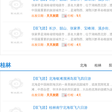
张家界是湖南省辖地级市，原名大庸市，位于湖南西北部，
中国最重要的旅游城市之一，是湘鄂西、湘鄂川黔革命根据地的
出发日期：
天天发团
行程：
5
天
【双飞团】长沙、韶山、张家界、宝峰湖、溪步街、
张家界是湖南省辖地级市，原名大庸市，位于湖南西北部，
中国最重要的旅游城市之一，是湘鄂西、湘鄂川黔革命根据地的
出发日期：
天天发团
行程：
4
天
桂林
北海
桂林
【双飞团】北海银滩涠洲岛双飞四日游
北海是中国南部海滨的一座美丽的花园城市，道路宽阔笔直
滩，中西合壁、华洋并存的市区建筑，大自然优厚的馈赠为这里
出发日期：
天天发团
行程：
4
天
【双飞团】桂林南宁北海双飞六日游