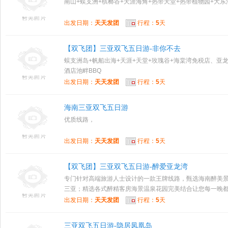
南山+蜈支洲+槟榔谷+天涯海角+热带天堂+热带植物园+大东
出发日期：
天天发团
行程：
5
天
【双飞团】三亚双飞五日游-非你不去
蜈支洲岛+帆船出海+天涯+天堂+玫瑰谷+海棠湾免税店、亚
酒店池畔BBQ
出发日期：
天天发团
行程：
5
天
海南三亚双飞五日游
优质线路，
出发日期：
天天发团
行程：
5
天
【双飞团】三亚双飞五日游-醉爱亚龙湾
专门针对高端旅游人士设计的一款王牌线路，甄选海南醉美
三亚；精选各式醉精客房海景温泉花园完美结合让您每一晚都留
出发日期：
天天发团
行程：
5
天
三亚双飞五日游-隐居凤凰岛