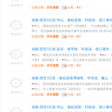
出发日期：
天天发团
行程：
4
天
成都-西安6日游-华山、秦始皇陵、轩辕庙、壶口瀑
❤开心：赠送游览世界文化遗产【明城墙】、华山赠送暖心【
用心：西北独家首创全程体验式遍寻古迹集印活动【长安印记】
出发日期：
天天发团
行程：
6
天
成都-西安5日游-延安、黄帝陵、轩辕庙、壶口瀑
❤贴心：赠送兵马俑 华清池2大景区无线蓝牙耳机；❤铭心
斗鼓】【跑旱船】等；❤舒心：坊上美食文化街区【回民街】，.
出发日期：
天天发团
行程：
5
天
成都-西安3日游（秦始皇陵博物馆、华清池、骊山
❤用心：西北独家首创全程体验式遍寻古迹集印活动【长安
❤舒心：坊上美食文化街区【回民街】，一站式吃遍陕西美食；.
出发日期：
天天发团
行程：
3
天
成都-西安6日游-华山、秦始皇陵、轩辕庙、壶口瀑