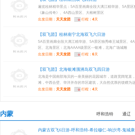
遍览桂林精华景点：5A百里画廊全段大漓江精华游、5A景区
《象山传奇》、4A西山景区、大榕树景区
出发日期：
天天发团
行程：
4
天
【双飞团】桂林南宁北海双飞六日游
5A百里画廊全段大漓江精华游、5A景区独秀峰王城景区、4
区、北海景区：北海AAAA级景区---银滩，北海广场城雕
出发日期：
天天发团
行程：
6
天
【双飞团】北海银滩涠洲岛双飞四日游
北海是中国南部海滨的一座美丽的花园城市，道路宽阔笔直
滩，中西合壁、华洋并存的市区建筑，大自然优厚的馈赠为这里
出发日期：
天天发团
行程：
4
天
内蒙
呼和浩特
通辽
内蒙古双飞6日游-呼和浩特-希拉穆仁-响沙湾-鬼城康