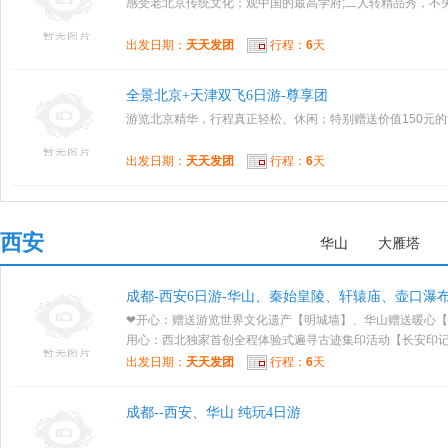
感受老北京传统文化；观中国的最高学府;二人转精品秀，不
出发日期：
天天发团
行程：
6
天
全景北京+天津双飞6日游-尊享团
游览北京精华，行程真正轻松、休闲；特别赠送价值150元
出发日期：
天天发团
行程：
6
天
西安
华山
大雁塔
成都-西安6日游-华山、秦始皇陵、轩辕庙、壶口瀑
❤开心：赠送游览世界文化遗产【明城墙】、华山赠送暖心【
用心：西北独家首创全程体验式遍寻古迹集印活动【长安印记】
出发日期：
天天发团
行程：
6
天
成都--西安、华山 纯玩4日游