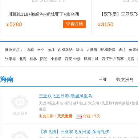
川藏线318+海螺沟+稻城亚丁+然乌湖
【双飞团】三亚双飞
+南迦巴瓦峰+林芝+拉萨+羊卓雍措10日
5280
3150
查看详情
¥
¥
游拼车
推荐景点：
西藏
三亚
丽江
西双版纳
华山
大雁塔
呼和浩特
通辽
黄果
张家界
北海
桂林
阳朔
小雁塔
西安-钟楼
凤凰古城
西江千户苗寨
龙宫
海南
三亚
蜈支洲岛
三亚双飞五日游-隐居凤凰岛
天涯+蜈支洲岛+呀喏哒+南山+大东海+凤凰岭+奥特莱斯+兰
海景
出发日期：
天天发团
行程：
5
天
【双飞团】三亚双飞五日游-亲海礼佛