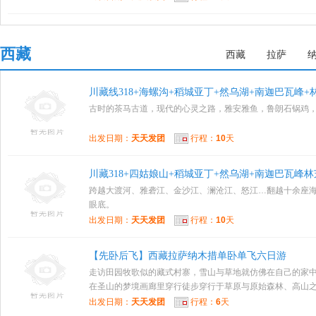
西藏
西藏
拉萨
川藏线318+海螺沟+稻城亚丁+然乌湖+南迦巴瓦峰+
古时的茶马古道，现代的心灵之路，雅安雅鱼，鲁朗石锅鸡
出发日期：
天天发团
行程：
10
天
川藏318+四姑娘山+稻城亚丁+然乌湖+南迦巴瓦峰林
跨越大渡河、雅砻江、金沙江、澜沧江、怒江…翻越十余座海
眼底。
出发日期：
天天发团
行程：
10
天
【先卧后飞】西藏拉萨纳木措单卧单飞六日游
走访田园牧歌似的藏式村寨，雪山与草地就仿佛在自己的家中。
在圣山的梦境画廊里穿行徒步穿行于草原与原始森林、高山之间
出发日期：
天天发团
行程：
6
天