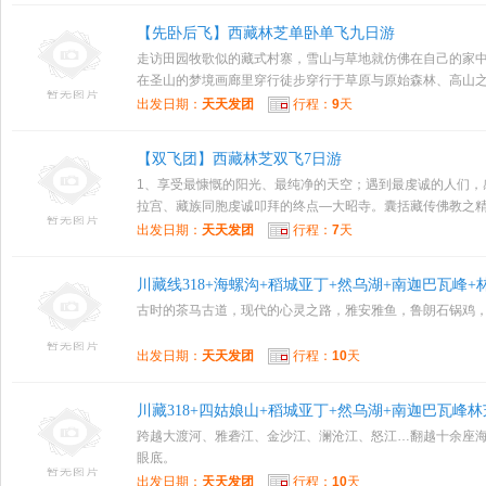
【先卧后飞】西藏林芝单卧单飞九日游
走访田园牧歌似的藏式村寨，雪山与草地就仿佛在自己的家中。
在圣山的梦境画廊里穿行徒步穿行于草原与原始森林、高山之间
出发日期：
天天发团
行程：
9
天
【双飞团】西藏林芝双飞7日游
1、享受最慷慨的阳光、最纯净的天空；遇到最虔诚的人们，
拉宫、藏族同胞虔诚叩拜的终点—大昭寺。囊括藏传佛教之精华
出发日期：
天天发团
行程：
7
天
川藏线318+海螺沟+稻城亚丁+然乌湖+南迦巴瓦峰+
古时的茶马古道，现代的心灵之路，雅安雅鱼，鲁朗石锅鸡
出发日期：
天天发团
行程：
10
天
川藏318+四姑娘山+稻城亚丁+然乌湖+南迦巴瓦峰林
跨越大渡河、雅砻江、金沙江、澜沧江、怒江…翻越十余座海
眼底。
出发日期：
天天发团
行程：
10
天