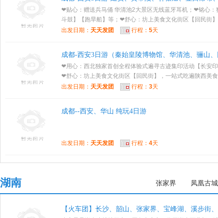
❤贴心：赠送兵马俑 华清池2大景区无线蓝牙耳机；❤铭心
斗鼓】【跑旱船】等；❤舒心：坊上美食文化街区【回民街】，.
出发日期：
天天发团
行程：
5
天
成都-西安3日游（秦始皇陵博物馆、华清池、骊山
❤用心：西北独家首创全程体验式遍寻古迹集印活动【长安
❤舒心：坊上美食文化街区【回民街】，一站式吃遍陕西美食；.
出发日期：
天天发团
行程：
3
天
成都--西安、华山 纯玩4日游
出发日期：
天天发团
行程：
4
天
湖南
张家界
凤凰古城
【火车团】长沙、韶山、张家界、宝峰湖、溪步街、