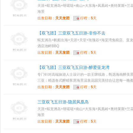
天涯+蜈支洲岛+呀喏哒+南山+大东海+凤凰岭+奥特莱斯+兰
海景
出发日期：
天天发团
行程：
5
天
【双飞团】三亚双飞五日游-非你不去
蜈支洲岛+帆船出海+天涯+天堂+玫瑰谷+海棠湾免税店、亚
酒店池畔BBQ
出发日期：
天天发团
行程：
5
天
【双飞团】三亚双飞五日游-醉爱亚龙湾
专门针对高端旅游人士设计的一款王牌线路，甄选海南醉美
三亚；精选各式醉精客房海景温泉花园完美结合让您每一晚都留
出发日期：
天天发团
行程：
5
天
三亚双飞五日游-隐居凤凰岛
天涯+蜈支洲岛+呀喏哒+南山+大东海+凤凰岭+奥特莱斯+兰
海景
出发日期：
天天发团
行程：
5
天