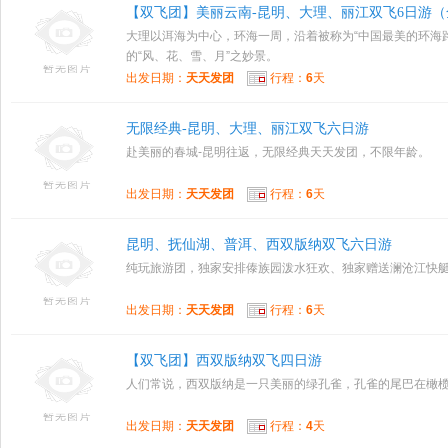
【双飞团】美丽云南-昆明、大理、丽江双飞6日游（
大理以洱海为中心，环海一周，沿着被称为“中国最美的环海
的“风、花、雪、月”之妙景。
出发日期：
天天发团
行程：
6
天
无限经典-昆明、大理、丽江双飞六日游
赴美丽的春城-昆明往返，无限经典天天发团，不限年龄。
出发日期：
天天发团
行程：
6
天
昆明、抚仙湖、普洱、西双版纳双飞六日游
纯玩旅游团，独家安排傣族园泼水狂欢、独家赠送澜沧江快
出发日期：
天天发团
行程：
6
天
【双飞团】西双版纳双飞四日游
人们常说，西双版纳是一只美丽的绿孔雀，孔雀的尾巴在橄
出发日期：
天天发团
行程：
4
天