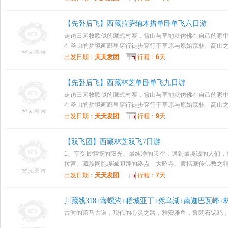
【先卧后飞】西藏拉萨纳木措单卧单飞六日游
走访田园牧歌似的藏式村寨，雪山与草地就仿佛在自己的家中。
在圣山的梦境画廊里穿行徒步穿行于草原与原始森林、高山之间
出发日期：
天天发团
行程：
6
天
【先卧后飞】西藏林芝单卧单飞九日游
走访田园牧歌似的藏式村寨，雪山与草地就仿佛在自己的家中。
在圣山的梦境画廊里穿行徒步穿行于草原与原始森林、高山之间
出发日期：
天天发团
行程：
9
天
【双飞团】西藏林芝双飞7日游
1、享受最慷慨的阳光、最纯净的天空；遇到最虔诚的人们，
拉宫、藏族同胞虔诚叩拜的终点—大昭寺。囊括藏传佛教之精华
出发日期：
天天发团
行程：
7
天
川藏线318+海螺沟+稻城亚丁+然乌湖+南迦巴瓦峰+
古时的茶马古道，现代的心灵之路，雅安雅鱼，鲁朗石锅鸡