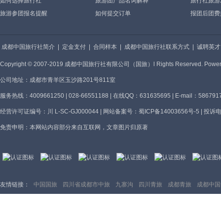
如何选择旅行社
旅游团产品名词解释
旅行社旅游
旅游参团报名提醒
如何提交订单
报团后团费
成都中国旅行社简介
|
定金支付
|
合同样本
|
成都中国旅行社联系方式
|
诚聘英才
Copyright © 2007-2019 成都中国旅行社有限公司（国旅）l Rights Reserved. 
公司地址：成都市青羊区玉沙路201号811室
服务热线：4009661250 | 028-66551188 | 在线QQ：631635695 | E-mail：586791
经营许可证编号：川 L-SC-GJ000044 | 网站备案号：
蜀ICP备14003656号-5
| 投诉电
免责申明：本网站内容部分来自互联网，文章图片归原著
友情链接：
中国国旅
四川省成都市中旅
九寨沟
四川青旅
成都青旅
成都中国