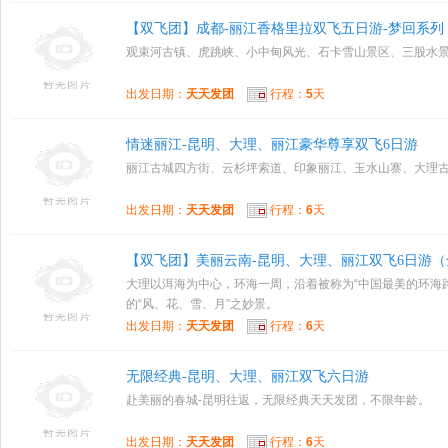
【双飞团】成都-丽江香格里拉双飞五日游-梦回系列
观束河古镇、虎跳峡、小中甸风光、石卡雪山景区、三股水
出发日期：
天天发团
行程：
5
天
情迷丽江-昆明、大理、丽江豪华尊享双飞6日游
丽江古城四方街、云杉坪索道、印象丽江、玉水山寨、大理
出发日期：
天天发团
行程：
6
天
【双飞团】美丽云南-昆明、大理、丽江双飞6日游（
大理以洱海为中心，环海一周，沿着被称为“中国最美的环海
的“风、花、雪、月”之妙景。
出发日期：
天天发团
行程：
6
天
无限经典-昆明、大理、丽江双飞六日游
赴美丽的春城-昆明往返，无限经典天天发团，不限年龄。
出发日期：
天天发团
行程：
6
天