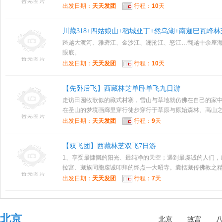
出发日期：
天天发团
行程：
10
天
川藏318+四姑娘山+稻城亚丁+然乌湖+南迦巴瓦峰林
跨越大渡河、雅砻江、金沙江、澜沧江、怒江…翻越十余座海
眼底。
出发日期：
天天发团
行程：
10
天
【先卧后飞】西藏林芝单卧单飞九日游
走访田园牧歌似的藏式村寨，雪山与草地就仿佛在自己的家中。
在圣山的梦境画廊里穿行徒步穿行于草原与原始森林、高山之间
出发日期：
天天发团
行程：
9
天
【双飞团】西藏林芝双飞7日游
1、享受最慷慨的阳光、最纯净的天空；遇到最虔诚的人们，
拉宫、藏族同胞虔诚叩拜的终点—大昭寺。囊括藏传佛教之精华
出发日期：
天天发团
行程：
7
天
北京
北京
故宫