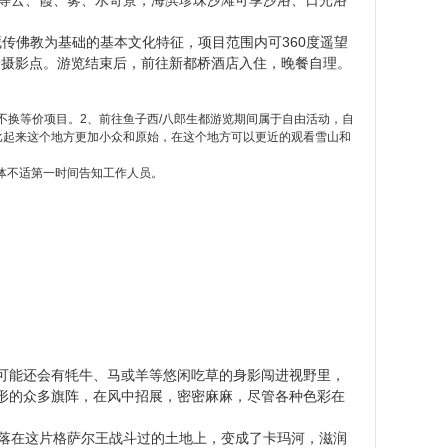
瀑飞泉等云、霞、雾、水奇景，海滨珍珠沙滩可享沙浴、日光浴
传佛教为基础的基本文化特征，项目范围内可360度遥望
景摄影点。游览结束后，前往新都桥酒店入住，晚餐自理。
换等价项目。2、前往鱼子西/八郎生都游览期间属于自由活动，自
西比起来这个地方更加小众和原始，在这个地方可以更近的观看雪山和
体不适第一时间告知工作人员。
可能还会有牦牛、马或羊等悠闲吃草的身影闯进视野里，
形的众多旗阵，在风中招展，密密麻麻，尽管各种色彩在
，落在这片格萨尔王战斗过的土地上，变成了卡玛河，滋润