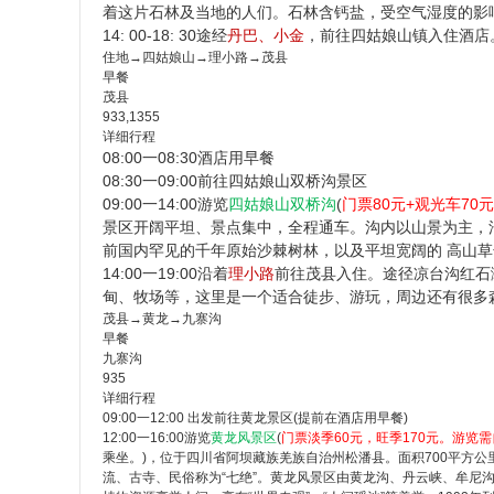
着这片石林及当地的人们。石林含钙盐，受空气湿度的影
14: 00-18: 30
途经
丹巴、小金
，前往四姑娘山镇入住酒店
住地→四姑娘山→理小路→茂县
早餐
茂县
933,1355
详细行程
08:00一08:30
酒店用早餐
08:30一09:00
前往四姑娘山双桥沟景区
09:00一14:00
游览
四姑娘山双桥沟
(
门票80元+观光车70
景区开阔平坦、景点集中，全程通车。沟内以山景为主，沿
前国内罕见的千年原始沙棘树林，以及平坦宽阔的 高山
14:00一19:00
沿着
理小路
前往茂县入住。途径凉台沟红石
甸、牧场等，这里是一个适合徒步、游玩，周边还有很多
茂县→黄龙→九寨沟
早餐
九寨沟
935
详细行程
09:00一12:00
出发前往黄龙景区(提前在酒店用早餐)
12:00一16:00
游览
黄龙风景区
(
门票淡季60元，旺季170元。游览需
乘坐。)，位于四川省阿坝藏族羌族自治州松潘县。面积700平方公里
流、古寺、民俗称为“七绝”。黄龙风景区由黄龙沟、丹云峡、牟尼