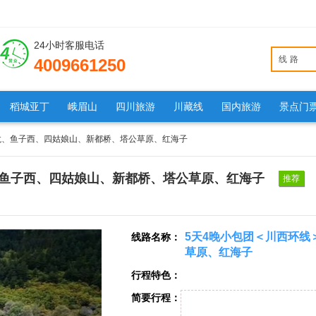
24小时客服电话
线路
4009661250
稻城亚丁
峨眉山
四川旅游
川藏线
国内旅游
景点门
黄龙、鱼子西、四姑娘山、新都桥、塔公草原、红海子
、鱼子西、四姑娘山、新都桥、塔公草原、红海子
推荐
5天4晚小包团＜川西环线
线路名称：
草原、红海子
行程特色：
简要行程：