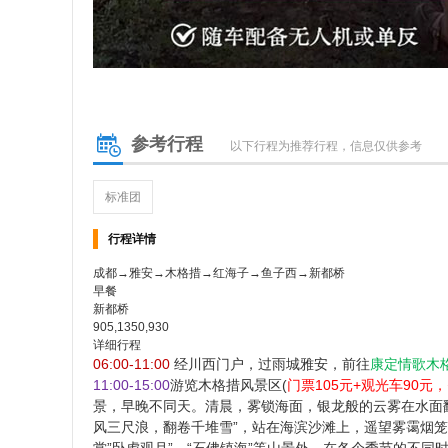
参考行程
以下行程为推荐行程，信息仅供参考
标准团
行程详情
成都→雅安→木格措→红海子→鱼子西→新都桥
早餐
新都桥
905,1350,930
详细行程
06:00-11:00
经川西门户，过雨城雅安，前往
康定情歌木
11:00-15:00
游览木格措风景区(
门票105元+观光车90
景，早晚不同天。清晨，雾锁海面，银龙般的云雾在水面
风三尺浪，翻卷千堆雪”，站在海滨沙滩上，遥望雾霭烟