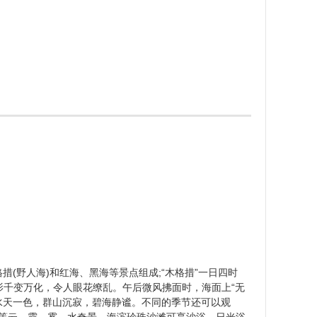
措(野人海)和红海、黑海等景点组成;“木格措”一日四时
影千变万化，令人眼花缭乱。午后微风拂面时，海面上“无
水天一色，群山沉寂，碧海静谧。不同的季节还可以观