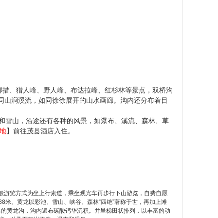
。
娜措、猎人峰、野人峰、布达拉峰、红杉林等景点，双桥沟
会同山涧溪流，如同徐徐展开的山水画廊。沟内还分布着目
和雪山，沿途还有各种的风景，如瀑布、溪流、森林、草
地
】前往茂县酒店入住。
一般游览方式为坐上行索道，乘坐观光车再步行下山游览，自费自愿
588米。黄龙以彩池、雪山、峡谷、森林“四绝”著称于世，再加上滩
公里的黄龙沟，沟内遍布碳酸钙华沉积。并呈梯田状排列，以丰富的动