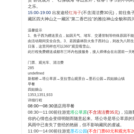
赏”卧虎观月”、“石佛镇海”等山景外，在各个季节的不同
之乐。
15:00-19:00
出发途经
红海子
(不含清洁费30元)，前往鱼子
藏区四大神山之一藏区“第二香巴拉”的雅拉神山全貌和四
温馨提示
1、鱼子西为赠送景点，如因天气、堵车、交通管制等特殊原因不能
由活动期间安全自负。3、若因森林防火鱼子西封山，则改为八郎生
日落，这里同样也可以360°观贡嘎雪山。
此行程免费赠送成都市三环内包接服务，接人师傅会在出团前一天晚
门票、观光车、清洁费
285
undefined
新都桥→塔公草原→亚拉雪山观景台→墨石公园→四姑娘山镇
早餐
四姑娘山
1353,1351,933
详细行程
08:00一08:30
酒店用早餐
08:30一11:00
前往游览
塔公草原
(
不含清洁费35元
)，沿
你的心情也会变得明朗而随意起来。塔公寺是塔公草原的
风雨中已丧失了曾经的艳丽，但不影响藏民的虔诚。
11:00一14:00
前往游览
墨石公园
(
不含门票60元和观光车2