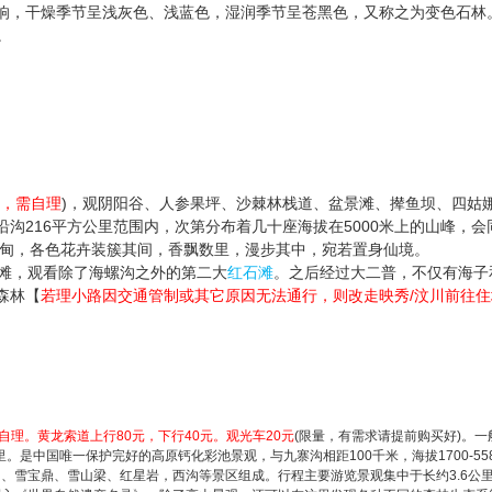
响，干燥季节呈浅灰色、浅蓝色，湿润季节呈苍黑色，又称之为变色石林
。
元，需自理
)，观阴阳谷、人参果坪、沙棘林栈道、盆景滩、撵鱼坝、四姑
沟216平方公里范围内，次第分布着几十座海拔在5000米上的山峰，
草甸，各色花卉装簇其间，香飘数里，漫步其中，宛若置身仙境。
滩，观看除了海螺沟之外的第二大
红石滩
。之后经过大二普，不仅有海子
森林【
若理小路因交通管制或其它原因无法通行，则改走映秀/汶川前往住
自理。黄龙索道上行80元，下行40元。观光车20元
(限量，有需求请提前购买好)。
。是中国唯一保护完好的高原钙化彩池景观，与九寨沟相距100千米，海拔1700-5
沟、雪宝鼎、雪山梁、红星岩，西沟等景区组成。行程主要游览景观集中于长约3.6