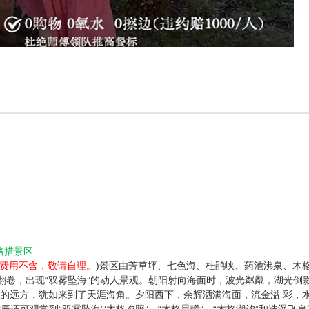
格措景区
元，费用不含，敬请自理。
)景区由芳草坪、七色海、杜鹃峡、药池沸泉、木格
翻卷，出现“双雾坠海”的动人景观。朝阳射向海面时，波光粼粼，湖光倒
笼的远方，犹如来到了天涯海角。夕阳西下，余辉洒满海面，流金溢 彩，