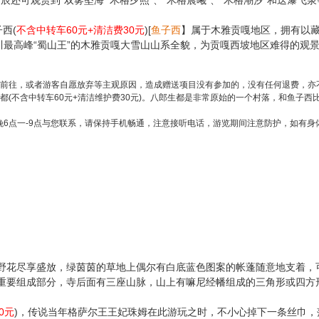
时辰还可观赏到“双雾坠海”‘木格夕照”、“木格晨曦”、“木格潮汐”和迭
西(
不含中转车60元+清洁费30元
)[
鱼子西
】属于木雅贡嘎地区，拥有以藏
川最高峰“蜀山王”的木雅贡嘎大雪山山系全貌，为贡嘎西坡地区难得的观
前往，或者游客自愿放弃等主观原因，造成赠送项目没有参加的，没有任何退费，亦不
都(不含中转车60元+清洁维护费30元)。八郎生都是非常原始的一个村落，和鱼子
6点一-9点与您联系，请保持手机畅通，注意接听电话，游览期间注意防护，如有身
路野花尽享盛放，绿茵茵的草地上偶尔有白底蓝色图案的帐蓬随意地支着，
重要组成部分，寺后面有三座山脉，山上有嘛尼经幡组成的三角形或四方
0元
)，传说当年格萨尔王王妃珠姆在此游玩之时，不小心掉下一条丝巾