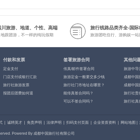
四川旅游、地道、个性、高端
旅行线路品类齐全-国际
当地跟团游，不一样的纯玩假期
旅游团吃住行、游购娱一站
付款和发票
签署旅游合同
其他问
定金支付
传真/邮件签署合同
旅游中导
门店支付或银行汇款
旅游定金一般要交多少钱
成都中国
旅行社旅游发票
旅行社门市地址在哪里？
成都中国
报团后团费如何退
能传真签合同吗？
旅行社责
可以不签合同吗？
别
旅行社真
式
|
诚聘英才
|
免责声明
|
法律声明
|
扫码支付页面
|
企业资质资料
|
网站地图
|
eserved. Powered By 成都中国旅行社有限公司