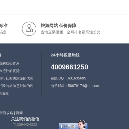
标准
旅游网站 低价保障
搞定
当地直采报团，全网排名最高性价比
题
24小时客服热线
游的核心作用
4009661250
旅行社的优势
旅行社四川旅游的优势
在线 QQ ：631635695
任险与旅游意外险的区
电子邮箱：58679174@qq.com
伪鉴别
旅游攻略
|
新闻
关注我们的微信
T13094424333