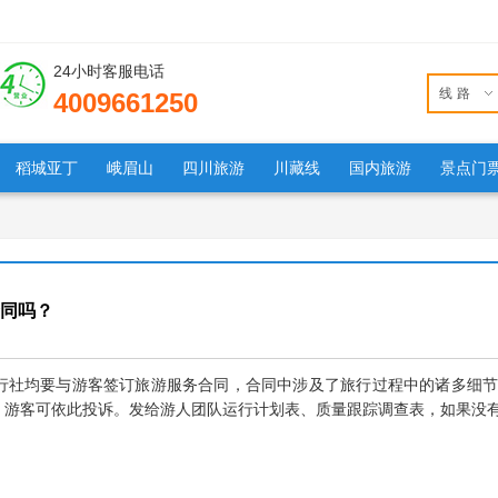
24小时客服电话
线路
4009661250
稻城亚丁
峨眉山
四川旅游
川藏线
国内旅游
景点门
同吗？
社均要与游客签订旅游服务合同，合同中涉及了旅行过程中的诸多细节
，游客可依此投诉。发给游人团队运行计划表、质量跟踪调查表，如果没