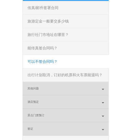
传真/邮件签署合同
旅游定金一般要交多少钱
旅行社门市地址在哪里？
能传真签合同吗？
可以不签合同吗？
出行计划取消，订好的机票和火车票能退吗？
其他问题
酒店预定
景点门票预订
签证