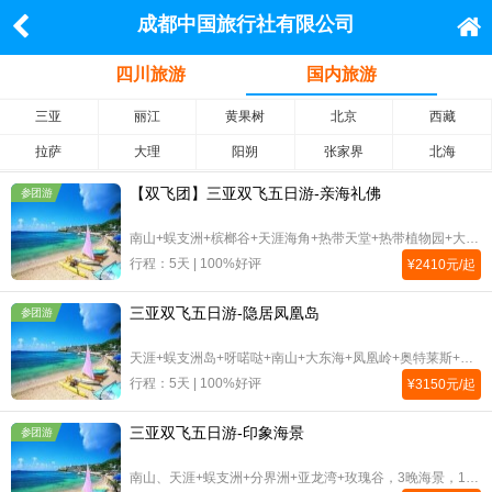
成都中国旅行社有限公司
四川旅游
国内旅游
三亚
丽江
黄果树
北京
西藏
拉萨
大理
阳朔
张家界
北海
【双飞团】三亚双飞五日游-亲海礼佛
参团游
南山+蜈支洲+槟榔谷+天涯海角+热带天堂+热带植物园+大东海+亚龙湾，2晚海景1晚兴隆挂五1晚南山
行程：5天 | 100%好评
¥
2410
元/起
三亚双飞五日游-隐居凤凰岛
参团游
天涯+蜈支洲岛+呀喏哒+南山+大东海+凤凰岭+奥特莱斯+兰花世界+免税，2晚明申锦江高尔夫2晚隐居海上270度海景
行程：5天 | 100%好评
¥
3150
元/起
三亚双飞五日游-印象海景
参团游
南山、天涯+蜈支洲+分界洲+亚龙湾+玫瑰谷，3晚海景，1晚兴隆挂5星