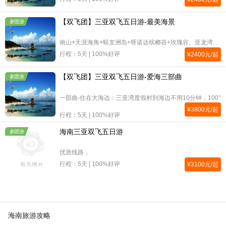
【双飞团】三亚双飞五日游-最美海景
参团游
南山+天涯海角+蜈支洲岛+呀诺达槟榔谷+玫瑰谷、亚龙湾海底世界4晚连住挂四海悦湾豪华海景房或五星馨雅国际豪华房。
行程：5天 | 100%好评
¥
2400
元/起
【双飞团】三亚双飞五日游-爱海三部曲
参团游
一部曲-住在大海边：三亚湾度假村到海边不用10分钟，100°
¥
3800
元/起
行程：5天 | 100%好评
海南三亚双飞五日游
参团游
优质线路，
行程：5天 | 100%好评
¥
3100
元/起
海南旅游攻略