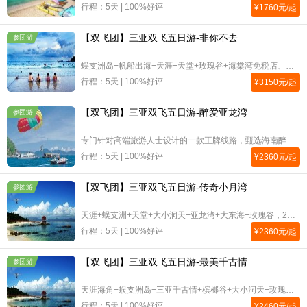
行程：5天 | 100%好评
¥
1760
元/起
【双飞团】三亚双飞五日游-非你不去
参团游
蜈支洲岛+帆船出海+天涯+天堂+玫瑰谷+海棠湾免税店、亚龙湾海底世界，4晚三亚湾假日180度海景，赠送假日酒店池畔BBQ
行程：5天 | 100%好评
¥
3150
元/起
【双飞团】三亚双飞五日游-醉爱亚龙湾
参团游
专门针对高端旅游人士设计的一款王牌线路，甄选海南醉美景点，每个景点保证充足的游览时间让您陶醉于美丽的三亚；精选各式醉精客房海景温泉花园完美结合让您每一晚都留下醉美回忆；品尝海南本土醉有特色的美食，来一次味蕾旅行……
行程：5天 | 100%好评
¥
2360
元/起
【双飞团】三亚双飞五日游-传奇小月湾
参团游
天涯+蜈支洲+天堂+大小洞天+亚龙湾+大东海+玫瑰谷，2晚海景2晚小木屋
行程：5天 | 100%好评
¥
2360
元/起
【双飞团】三亚双飞五日游-最美千古情
参团游
天涯海角+蜈支洲岛+三亚千古情+槟榔谷+大小洞天+玫瑰谷+亚龙湾3晚海景酒店海景房或五星馨雅国际豪华房一晚海棠湾五星梅诺卡
行程：5天 | 100%好评
¥
2460
元/起