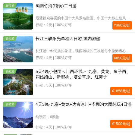
蜀南竹海(纯玩)二日游
参团游
最受群众喜爱的中国十大风景名胜区、中国十大标志性风景区、中国最美的十大森林,可在蜀南竹海感受“看竹、吃竹、玩竹”的无限乐趣.★旅游景点： 国家首批4A级旅游区，”中国国家风景名胜区”，”中国旅游目的地四十佳”，”中国生物圈保护区”，《中国国家地理》评选的中国最美的十大森林之一。为我国空气负离子含量极高的天然氧吧!★赠送游客旅游意外险、旅行社责任险；★早7点准时在成都人民公园统一集合上车出发，导游会在出发前一天晚6-9点电话与您联系，请您保持手机开机；★全程1晚竹海景区内酒店住宿（空调、干净、卫生、带独卫）；餐饮全程包含1早3正，10人一桌（8菜1汤）；★全程优秀专职导游服务（经过严格的服务培训，用心服务）；★全程正规空调旅游车，技术过硬态度端正专职师傅行车（安全，舒适）；
行程：2天 | 100%好评
¥
380
元/起
长江三峡阳光单程四日游-国内游船
参团游
长江是中华民族的象征，瑰丽雄峻的三峡是每个旅游者心中的梦境。瞿塘峡雄伟险峻，巫峡秀丽深幽，西陵峡滩多水急，这一切如何不让人魂牵梦绕,重庆至宜昌是长江三峡游览的传统下水线路，乘游船顺水而下，在千古猿声中，坐看两岸万重险山，江风拂面，这会成为每一位都市人都终身难忘的经历。
行程：4天 | 100%好评
¥
850
元/起
5天4晚小包团＜川西环线＞-九寨、黄龙、鱼子西、
参团游
四姑娘山、新都桥、塔公草原、红海子
行程：5天 | 100%好评
¥
1858
元/起
4天3晚-九寨+黄龙+达古冰川+毕棚沟大团纯玩4日游
参团游
纯玩团，0购物
¥
1500
元/起
行程：4天 | 100%好评