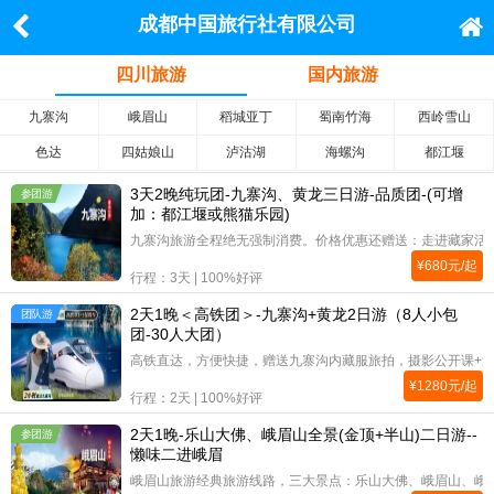
成都中国旅行社有限公司
四川旅游
国内旅游
九寨沟
峨眉山
稻城亚丁
蜀南竹海
西岭雪山
色达
四姑娘山
泸沽湖
海螺沟
都江堰
3天2晚纯玩团-九寨沟、黄龙三日游-品质团-(可增
参团游
加：都江堰或熊猫乐园)
九寨沟旅游全程绝无强制消费。价格优惠还赠送：走进藏家活
¥
680
元/起
行程：3天 | 100%好评
2天1晚＜高铁团＞-九寨沟+黄龙2日游（8人小包
团队游
团-30人大团）
高铁直达，方便快捷，赠送九寨沟内藏服旅拍，摄影公开课+
¥
1280
元/起
行程：2天 | 100%好评
2天1晚-乐山大佛、峨眉山全景(金顶+半山)二日游--
参团游
懒味二进峨眉
峨眉山旅游经典旅游线路，三大景点：乐山大佛、峨眉山、峨眉院