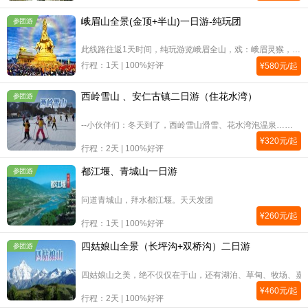
峨眉山全景(金顶+半山)一日游-纯玩团
参团游
此线路往返1天时间，纯玩游览峨眉全山，戏：峨眉灵猴，体验峨眉山的雄、秀、奇、险、幽......
行程：1天 | 100%好评
¥
580
元/起
西岭雪山 、安仁古镇二日游（住花水湾）
参团游
--小伙伴们：冬天到了，西岭雪山滑雪、花水湾泡温泉……
¥
320
元/起
行程：2天 | 100%好评
都江堰、青城山一日游
参团游
问道青城山，拜水都江堰。天天发团
¥
260
元/起
行程：1天 | 100%好评
四姑娘山全景（长坪沟+双桥沟）二日游
参团游
四姑娘山之美，绝不仅仅在于山，还有湖泊、草甸、牧场、嘉戎
¥
460
元/起
行程：2天 | 100%好评