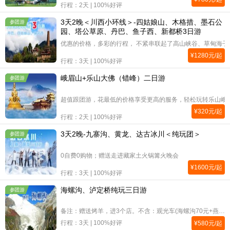
行程：2天 | 100%好评
3天2晚＜川西小环线＞-四姑娘山、木格措、墨石公
参团游
园、塔公草原、丹巴、鱼子西、新都桥3日游
优惠的价格，多彩的行程， 不紧串联起了高山峡谷、草甸海
¥
1280
元/起
行程：3天 | 100%好评
峨眉山+乐山大佛（错峰）二日游
参团游
超值跟团游，花最低的价格享受更高的服务，轻松玩转乐山峨
¥
320
元/起
行程：2天 | 100%好评
3天2晚-九寨沟、黄龙、达古冰川＜纯玩团＞
参团游
0自费0购物；赠送走进藏家土火锅篝火晚会
¥
1600
元/起
行程：3天 | 100%好评
海螺沟、泸定桥纯玩三日游
参团游
备注：赠送烤羊，进3个店。不含：观光车(海螺沟70元+燕子沟40元必须产生）、温泉188、索道150、彝餐150、泸定桥10以及其他的自费。统一上下车（创业路诺亚方舟）
行程：3天 | 100%好评
¥
580
元/起