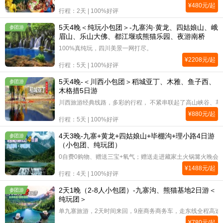
¥
480
元/起
行程：2天 | 100%好评
5天4晚＜纯玩小包团＞-九寨沟·黄龙、四姑娘山、峨
参团游
眉山、乐山大佛、都江堰或熊猫乐园、夜游南桥
100%真纯玩，四川美景一网打尽。
¥
2208
元/起
行程：5天 | 100%好评
5天4晚-＜川西小包团＞稻城亚丁、木雅、鱼子西、
参团游
木格措5日游
川西旅游经典线路，多彩的行程， 不紧串联起了高山峡谷、
¥
880
元/起
行程：5天 | 100%好评
4天3晚-九寨+黄龙+四姑娘山+毕棚沟+理小路4日游
参团游
（小包团、纯玩团）
0自费0购物、赠送三宝+氧气；赠送走进藏家土火锅篝火晚会
¥
1488
元/起
行程：4天 | 100%好评
2天1晚（2-8人小包团）-九寨沟、熊猫基地2日游＜
参团游
纯玩团＞
单九寨旅游，2天时间来回，9座商务商务车，走东线全程高速
¥
780
元/起